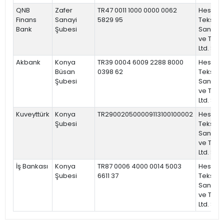
QNB
Zafer
TR47 0011 1000 0000 0062
Hesna
Finans
Sanayi
5829 95
Tekstil
Bank
Şubesi
Sanayi
ve Tic.
Ltd. Şti.
Akbank
Konya
TR39 0004 6009 2288 8000
Hesna
Büsan
0398 62
Tekstil
Şubesi
Sanayi
ve Tic.
Ltd. Şti.
Kuveyttürk
Konya
TR290020500009113100100002
Hesna
Şubesi
Tekstil
Sanayi
ve Tic.
Ltd. Şti.
İş Bankası
Konya
TR87 0006 4000 0014 5003
Hesna
Şubesi
6611 37
Tekstil
Sanayi
ve Tic.
Ltd. Şti.