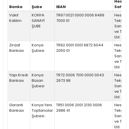
Hesap
Banka
Şube
IBAN
Sahibi
Vakıf
KONYA
TR97 0021 0000 0006 8489
Hesna
Katılım
SANAYİ
7000 01
Tekstil
ŞUBE
Sanayi
ve Tic.
Ltd. Şti.
Ziraat
Konya
TR92 0001 0001 6872 6044
Hesna
Bankası
Şubesi
2050 01
Tekstil
Sanayi
ve Tic.
Ltd. Şti.
Yapı Kredi
Konya
TR72 0006 7010 0000 0043
Hesna
Bankası
Büsan
2673 98
Tekstil
Şubesi
Sanayi
ve Tic.
Ltd. Şti.
Garanti
Konya Yeni
TR51 0006 2001 2130 0006
Hesna
Bankası
Toptancılar
2986 41
Tekstil
Şubesi
Sanayi
ve Tic.
Ltd. Şti.