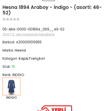
Hesna 1894 Araboy - İndigo - (asorti: 46-
52)
05-ARA-0000-001894_069__46-52
311,67 TL 'den başlayan taksitlerle
Barkod:
4200001013955
Marka:
Hesna
Kategori:
Kap&Trençkot
Stok:
10
Renk: İNDİGO
İNDİGO