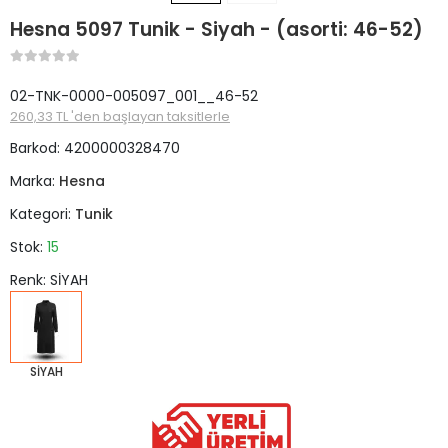
Hesna 5097 Tunik - Siyah - (asorti: 46-52)
02-TNK-0000-005097_001__46-52
260,33 TL 'den başlayan taksitlerle
Barkod:
4200000328470
Marka:
Hesna
Kategori:
Tunik
Stok:
15
Renk: SİYAH
SİYAH