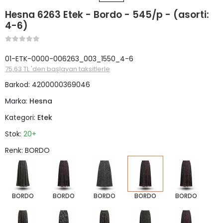
Hesna 6263 Etek - Bordo - 545/p - (asorti:
4-6)
01-ETK-0000-006263_003_1550_4-6
75,63 TL 'den başlayan taksitlerle
Barkod:
4200000369046
Marka:
Hesna
Kategori:
Etek
Stok:
20+
Renk: BORDO
BORDO
BORDO
BORDO
BORDO
BORDO