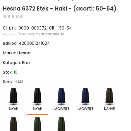
Hesna 6372 Etek - Haki - (asorti: 50-54)
01-ETK-0000-006372_011__50-54
112,75 TL 'den başlayan taksitlerle
Barkod:
4200001241624
Marka:
Hesna
Kategori:
Etek
Stok:
16
Renk: HAKİ
SİYAH
SİYAH
LACİVERT
LACİVERT
KAHVE