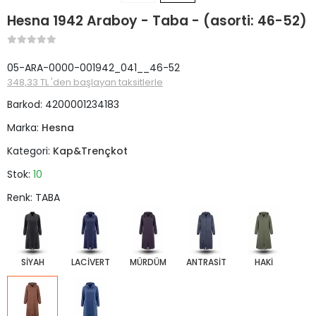
Hesna 1942 Araboy - Taba - (asorti: 46-52)
05-ARA-0000-001942_041__46-52
348,33 TL 'den başlayan taksitlerle
Barkod:
4200001234183
Marka:
Hesna
Kategori:
Kap&Trençkot
Stok:
10
Renk: TABA
SİYAH
LACİVERT
MÜRDÜM
ANTRASİT
HAKİ