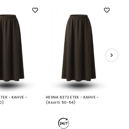
HESNA
(Asor
TEK - KAHVE -
HESNA 6372 ETEK - KAHVE -
0)
(Asorti: 50-54)