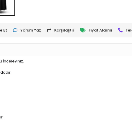
e Et
Yorum Yaz
Karşılaştır
Fiyat Alarmı
Tel
 İnceleyiniz.
ıdadır.
r.