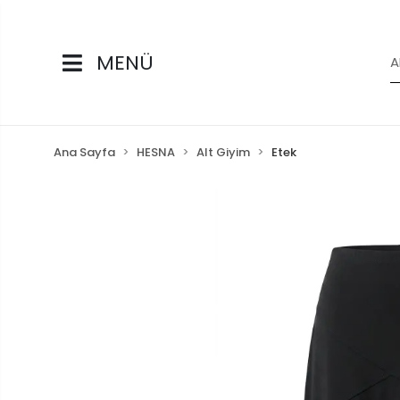
MENÜ
Ana Sayfa
HESNA
Alt Giyim
Etek