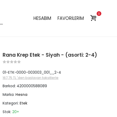
0
HESABIM
FAVORİLERİM
Rana Krep Etek - Siyah - (asorti: 2-4)
01-ETK-0000-003003_001__2-4
167,75 TL 'den başlayan taksitlerle
Barkod:
4200000588089
Marka:
Hesna
Kategori:
Etek
Stok:
20+