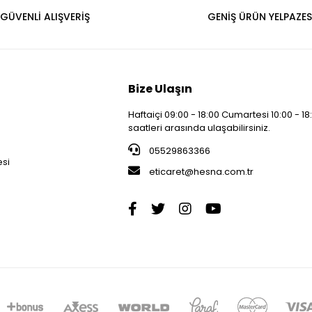
GÜVENLİ ALIŞVERİŞ
GENİŞ ÜRÜN YELPAZES
Bize Ulaşın
Haftaiçi 09:00 - 18:00 Cumartesi 10:00 - 18
saatleri arasında ulaşabilirsiniz.
i
05529863366
esi
eticaret@hesna.com.tr