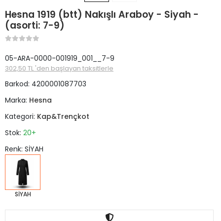
Hesna 1919 (btt) Nakışlı Araboy - Siyah -
(asorti: 7-9)
05-ARA-0000-001919_001__7-9
302,50 TL 'den başlayan taksitlerle
Barkod:
4200001087703
Marka:
Hesna
Kategori:
Kap&Trençkot
Stok:
20+
Renk: SİYAH
SİYAH